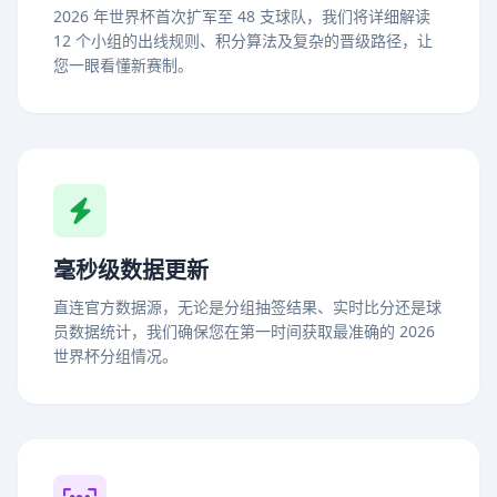
2026 年世界杯首次扩军至 48 支球队，我们将详细解读
12 个小组的出线规则、积分算法及复杂的晋级路径，让
您一眼看懂新赛制。
毫秒级数据更新
直连官方数据源，无论是分组抽签结果、实时比分还是球
员数据统计，我们确保您在第一时间获取最准确的 2026
世界杯分组情况。