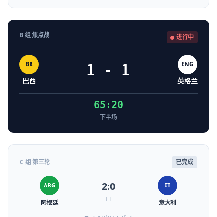
B 组 焦点战
进行中
BR
ENG
1 - 1
巴西
英格兰
65:20
下半场
C 组 第三轮
已完成
2:0
ARG
IT
FT
阿根廷
意大利