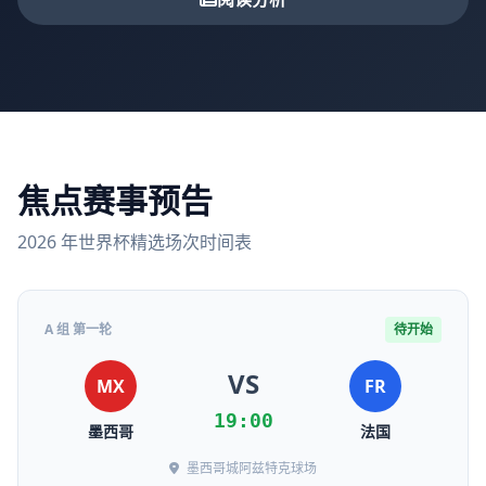
焦点赛事预告
2026 年世界杯精选场次时间表
A 组 第一轮
待开始
VS
MX
FR
19:00
墨西哥
法国
墨西哥城阿兹特克球场