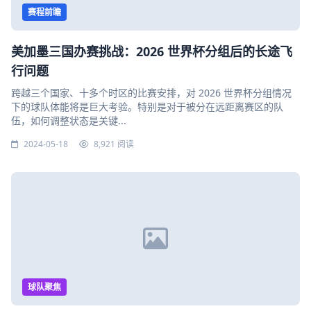
赛程前瞻
美加墨三国办赛挑战：2026 世界杯分组后的长途飞
行问题
跨越三个国家、十多个时区的比赛安排，对 2026 世界杯分组情况
下的球队体能将是巨大考验。特别是对于被分在远距离赛区的队
伍，如何调整状态是关键...
2024-05-18
8,921 阅读
球队聚焦