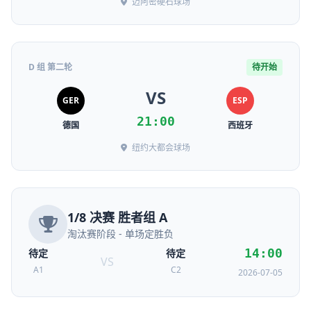
迈阿密硬石球场
D 组 第二轮
待开始
VS
GER
ESP
21:00
德国
西班牙
纽约大都会球场
1/8 决赛 胜者组 A
淘汰赛阶段 - 单场定胜负
14:00
待定
待定
VS
A1
C2
2026-07-05