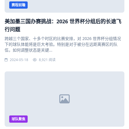
赛程前瞻
美加墨三国办赛挑战：2026 世界杯分组后的长途飞
行问题
跨越三个国家、十多个时区的比赛安排，对 2026 世界杯分组情况
下的球队体能将是巨大考验。特别是对于被分在远距离赛区的队
伍，如何调整状态是关键...
2024-05-18
8,921 阅读
球队聚焦