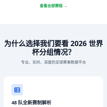
查看全部赛程 →
为什么选择我们要看 2026 世界
杯分组情况？
专业、实时、深度的足球赛事数据平台
48 队全新赛制解析