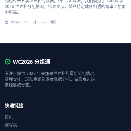
利用过去五届世界杯的数据，结合 AI 算法，我们模拟了 10000 次
2026 世界杯分组情况。结果显示，某些特定球队相遇的概率比想象
中更高...
2024-05-10
6,700 阅读
WC2026 分组通
专注于提供 2026 年美加墨世界杯的最新分组情况、
赛程安排、球队资讯及深度数据分析。做您身边的
足球数据专家。
快速链接
首页
赛程表