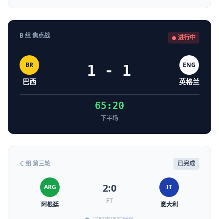
B 组 焦点战
进行中
BR
ENG
1 - 1
巴西
英格兰
65:20
下半场
C 组 第三轮
已完成
2:0
ARG
IT
FT
阿根廷
意大利