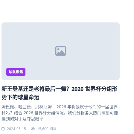
球队聚焦
新王登基还是老将最后一舞？2026 世界杯分组形
势下的球星命运
姆巴佩、哈兰德、贝林厄姆... 2026 年将是属于他们的一届世界
杯吗？结合 2026 世界杯分组情况，我们分析各大热门球星可能
遇到的对手及夺冠概率...
2024-05-15
15,600 阅读