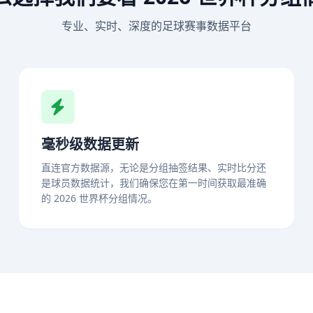
专业、实时、深度的足球赛事数据平台
毫秒级数据更新
直连官方数据源，无论是分组抽签结果、实时比分还
是球员数据统计，我们确保您在第一时间获取最准确
的 2026 世界杯分组情况。