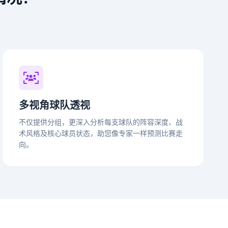
多视角球队透视
不仅提供分组，更深入分析每支球队的阵容深度、战
术风格及核心球员状态，助您像专家一样预测比赛走
向。