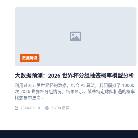
数据解读
大数据预测：2026 世界杯分组抽签概率模型分析
利用过去五届世界杯的数据，结合 AI 算法，我们模拟了 10000
次 2026 世界杯分组情况。结果显示，某些特定球队相遇的概率
比想象中更高...
2024-05-10
6,700 阅读