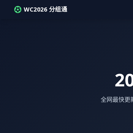
WC2026 分组通
2
全网最快更新