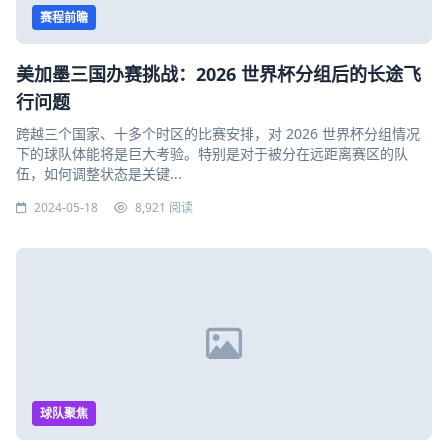
赛程前瞻
美加墨三国办赛挑战：2026 世界杯分组后的长途飞
行问题
跨越三个国家、十多个时区的比赛安排，对 2026 世界杯分组情况
下的球队体能将是巨大考验。特别是对于被分在远距离赛区的队
伍，如何调整状态是关键...
2024-05-18
8,921 阅读
球队聚焦