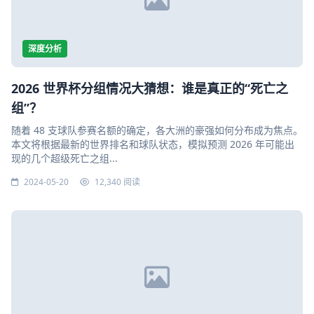
深度分析
2026 世界杯分组情况大猜想：谁是真正的“死亡之
组”？
随着 48 支球队参赛名额的确定，各大洲的豪强如何分布成为焦点。
本文将根据最新的世界排名和球队状态，模拟预测 2026 年可能出
现的几个超级死亡之组...
2024-05-20
12,340 阅读