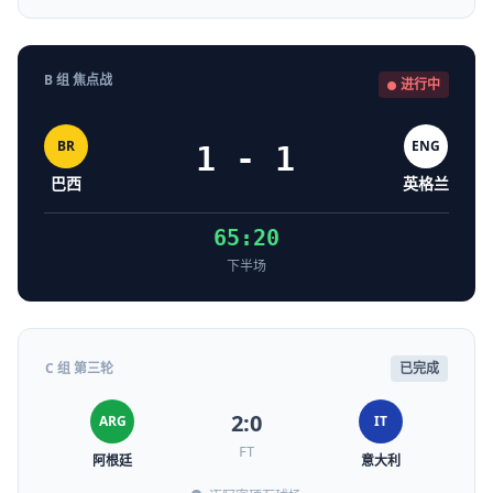
B 组 焦点战
进行中
BR
ENG
1 - 1
巴西
英格兰
65:20
下半场
C 组 第三轮
已完成
2:0
ARG
IT
FT
阿根廷
意大利