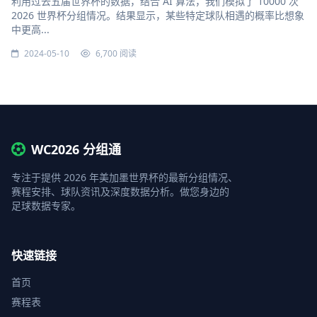
利用过去五届世界杯的数据，结合 AI 算法，我们模拟了 10000 次
2026 世界杯分组情况。结果显示，某些特定球队相遇的概率比想象
中更高...
2024-05-10
6,700 阅读
WC2026 分组通
专注于提供 2026 年美加墨世界杯的最新分组情况、
赛程安排、球队资讯及深度数据分析。做您身边的
足球数据专家。
快速链接
首页
赛程表