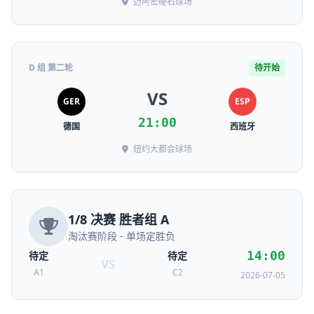
迈阿密硬石球场
D 组 第二轮
待开始
VS
GER
ESP
21:00
德国
西班牙
纽约大都会球场
1/8 决赛 胜者组 A
淘汰赛阶段 - 单场定胜负
14:00
待定
待定
VS
A1
C2
2026-07-05