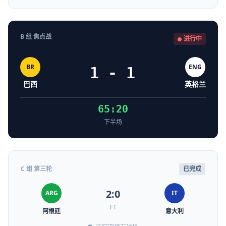
B 组 焦点战
进行中
BR
ENG
1 - 1
巴西
英格兰
65:20
下半场
C 组 第三轮
已完成
2:0
ARG
IT
FT
阿根廷
意大利