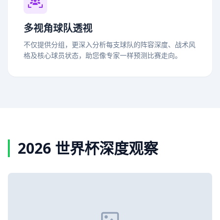
多视角球队透视
不仅提供分组，更深入分析每支球队的阵容深度、战术风
格及核心球员状态，助您像专家一样预测比赛走向。
2026 世界杯深度观察