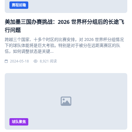
赛程前瞻
美加墨三国办赛挑战：2026 世界杯分组后的长途飞
行问题
跨越三个国家、十多个时区的比赛安排，对 2026 世界杯分组情况
下的球队体能将是巨大考验。特别是对于被分在远距离赛区的队
伍，如何调整状态是关键...
2024-05-18
8,921 阅读
球队聚焦