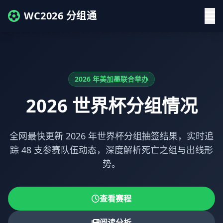
WC2026 分组通
2026 年美加墨联合举办
2026 世界杯分组情况
全网最快更新 2026 年世界杯分组抽签结果，实时追
踪 48 支参赛队伍动态，深度解析死亡之组与出线形
势。
查看赛程
阅读分析