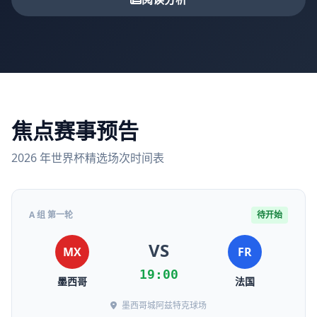
焦点赛事预告
2026 年世界杯精选场次时间表
A 组 第一轮
待开始
VS
MX
FR
19:00
墨西哥
法国
墨西哥城阿兹特克球场