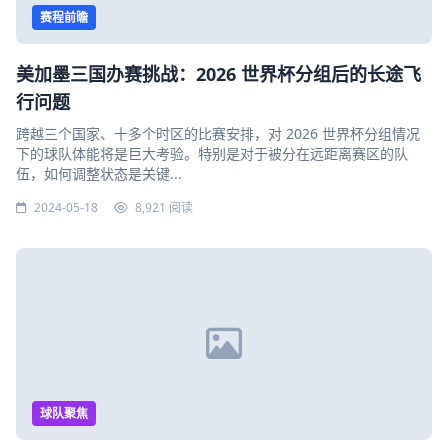
赛程前瞻
美加墨三国办赛挑战：2026 世界杯分组后的长途飞
行问题
跨越三个国家、十多个时区的比赛安排，对 2026 世界杯分组情况
下的球队体能将是巨大考验。特别是对于被分在远距离赛区的队
伍，如何调整状态是关键...
2024-05-18
8,921 阅读
球队聚焦