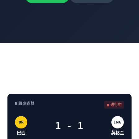
B 组 焦点战
进行中
BR
ENG
1 - 1
巴西
英格兰