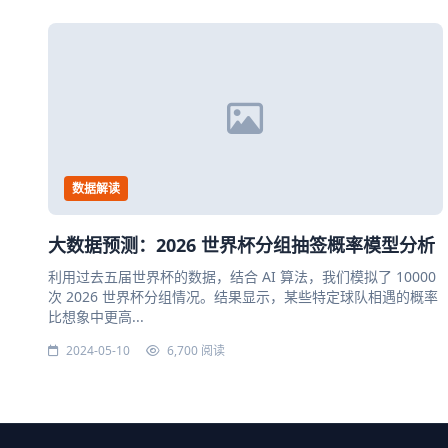
数据解读
大数据预测：2026 世界杯分组抽签概率模型分析
利用过去五届世界杯的数据，结合 AI 算法，我们模拟了 10000
次 2026 世界杯分组情况。结果显示，某些特定球队相遇的概率
比想象中更高...
2024-05-10
6,700 阅读