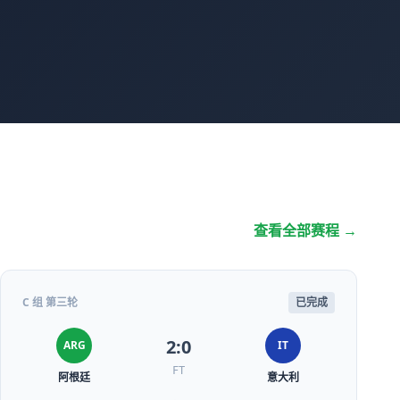
查看全部赛程 →
C 组 第三轮
已完成
2:0
ARG
IT
FT
阿根廷
意大利