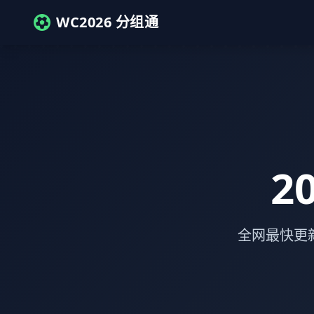
WC2026 分组通
2
全网最快更新