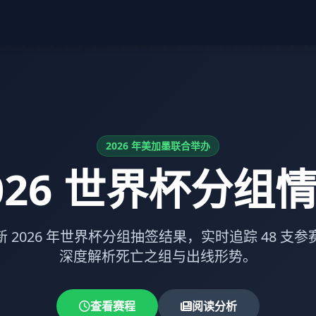
2026 年美加墨联合举办
026 世界杯分组
 2026 年世界杯分组抽签结果，实时追踪 48 支
深度解析死亡之组与出线形势。
查看赛程
阅读分析