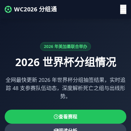
WC2026 分组通
2026 年美加墨联合举办
2026 世界杯分组情况
全网最快更新 2026 年世界杯分组抽签结果，实时追
踪 48 支参赛队伍动态，深度解析死亡之组与出线形
势。
查看赛程
阅读分析