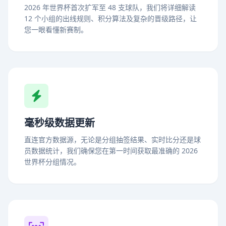
2026 年世界杯首次扩军至 48 支球队，我们将详细解读
12 个小组的出线规则、积分算法及复杂的晋级路径，让
您一眼看懂新赛制。
毫秒级数据更新
直连官方数据源，无论是分组抽签结果、实时比分还是球
员数据统计，我们确保您在第一时间获取最准确的 2026
世界杯分组情况。