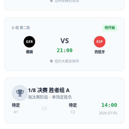
迈阿密硬石球场
D 组 第二轮
待开始
VS
GER
ESP
21:00
德国
西班牙
纽约大都会球场
1/8 决赛 胜者组 A
淘汰赛阶段 - 单场定胜负
14:00
待定
待定
VS
A1
C2
2026-07-05