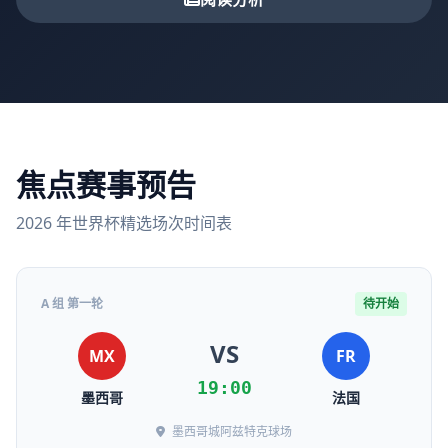
焦点赛事预告
2026 年世界杯精选场次时间表
A 组 第一轮
待开始
VS
MX
FR
19:00
墨西哥
法国
墨西哥城阿兹特克球场