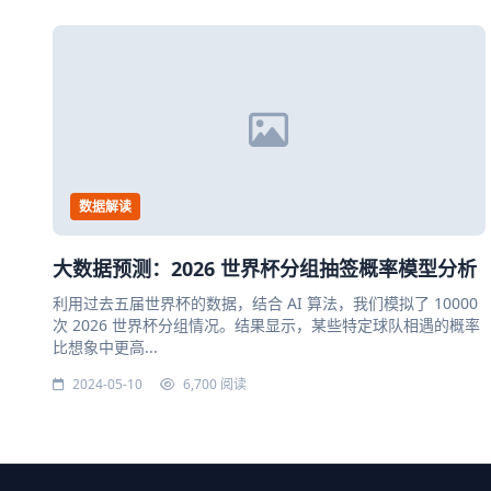
数据解读
大数据预测：2026 世界杯分组抽签概率模型分析
利用过去五届世界杯的数据，结合 AI 算法，我们模拟了 10000
次 2026 世界杯分组情况。结果显示，某些特定球队相遇的概率
比想象中更高...
2024-05-10
6,700 阅读