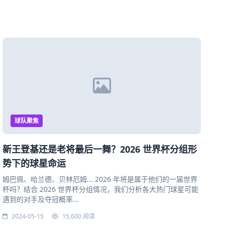
球队聚焦
新王登基还是老将最后一舞？2026 世界杯分组形
势下的球星命运
姆巴佩、哈兰德、贝林厄姆... 2026 年将是属于他们的一届世界
杯吗？结合 2026 世界杯分组情况，我们分析各大热门球星可能
遇到的对手及夺冠概率...
2024-05-15
15,600 阅读