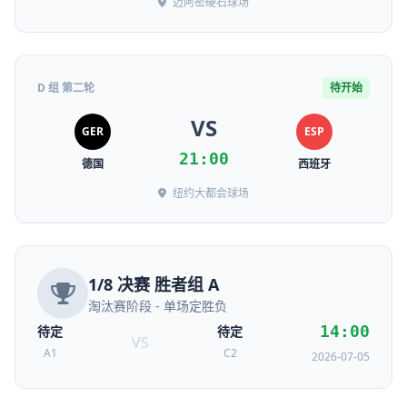
迈阿密硬石球场
D 组 第二轮
待开始
VS
GER
ESP
21:00
德国
西班牙
纽约大都会球场
1/8 决赛 胜者组 A
淘汰赛阶段 - 单场定胜负
14:00
待定
待定
VS
A1
C2
2026-07-05