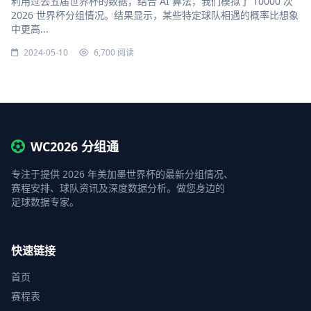
利用过去五届世界杯的数据，结合 AI 算法，我们模拟了 10000 次
2026 世界杯分组情况。结果显示，某些特定球队相遇的概率比想象
中更高...
2024-05-10
6,700 阅读
WC2026 分组通
专注于提供 2026 年美加墨世界杯的最新分组情况、
赛程安排、球队资讯及深度数据分析。做您身边的
足球数据专家。
快速链接
首页
赛程表