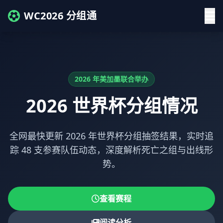
WC2026 分组通
2026 年美加墨联合举办
2026 世界杯分组情况
全网最快更新 2026 年世界杯分组抽签结果，实时追
踪 48 支参赛队伍动态，深度解析死亡之组与出线形
势。
查看赛程
阅读分析