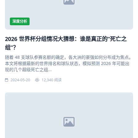
深度分析
2026 世界杯分组情况大猜想：谁是真正的“死亡之
组”？
随着 48 支球队参赛名额的确定，各大洲的豪强如何分布成为焦点。
本文将根据最新的世界排名和球队状态，模拟预测 2026 年可能出
现的几个超级死亡之组...
2024-05-20
12,340 阅读