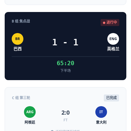
B 组 焦点战
进行中
BR
ENG
1 - 1
巴西
英格兰
65:20
下半场
C 组 第三轮
已完成
2:0
ARG
IT
FT
阿根廷
意大利