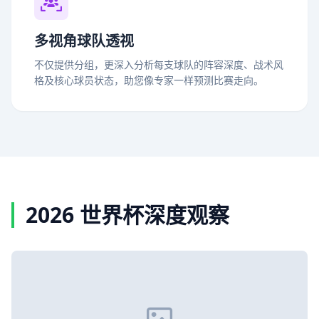
多视角球队透视
不仅提供分组，更深入分析每支球队的阵容深度、战术风
格及核心球员状态，助您像专家一样预测比赛走向。
2026 世界杯深度观察