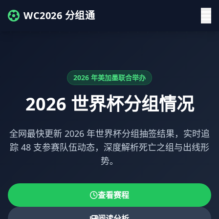
WC2026 分组通
2026 年美加墨联合举办
2026 世界杯分组情况
全网最快更新 2026 年世界杯分组抽签结果，实时追
踪 48 支参赛队伍动态，深度解析死亡之组与出线形
势。
查看赛程
阅读分析